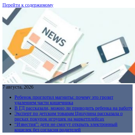
Перейти к содержимому
7 августа, 2026
Ребенок проглотил магниты: почему это грозит
удалением части кишечника
В ГД рассказали, можно ли приводить ребенка на работу
Эксперт по детским товарам Цицулина рассказала о
рисках покупок игрушек на маркетплейсах
“Известия”: дети не смогут открыть электронный
кошелек без согласия родителей