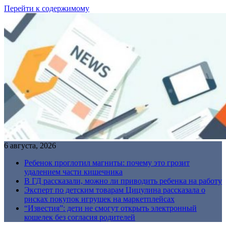
Перейти к содержимому
6 августа, 2026
Ребенок проглотил магниты: почему это грозит
удалением части кишечника
В ГД рассказали, можно ли приводить ребенка на работу
Эксперт по детским товарам Цицулина рассказала о
рисках покупок игрушек на маркетплейсах
“Известия”: дети не смогут открыть электронный
кошелек без согласия родителей