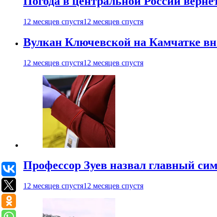
Погода в центральной России верне
12 месяцев спустя
12 месяцев спустя
Вулкан Ключевской на Камчатке вно
12 месяцев спустя
12 месяцев спустя
Профессор Зуев назвал главный си
12 месяцев спустя
12 месяцев спустя