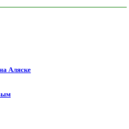
на Аляске
вым