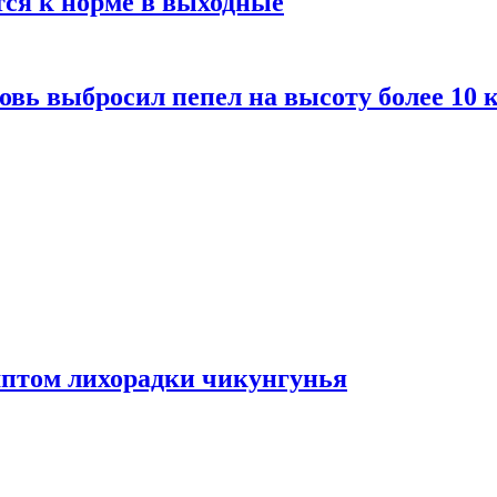
тся к норме в выходные
вь выбросил пепел на высоту более 10 
мптом лихорадки чикунгунья