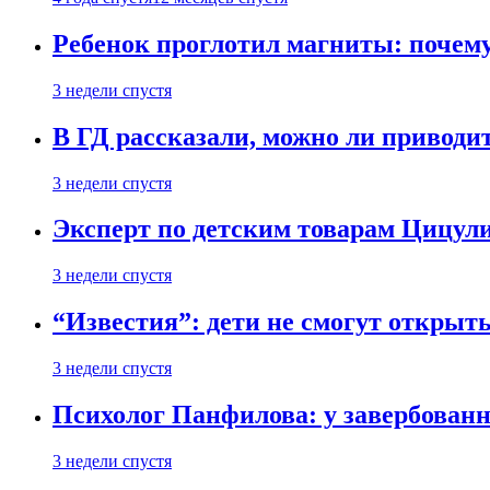
Ребенок проглотил магниты: почему
3 недели спустя
В ГД рассказали, можно ли приводит
3 недели спустя
Эксперт по детским товарам Цицули
3 недели спустя
“Известия”: дети не смогут открыт
3 недели спустя
Психолог Панфилова: у завербованн
3 недели спустя