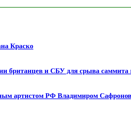
ана Краско
ии британцев и СБУ для срыва саммита 
одным артистом РФ Владимиром Сафроно