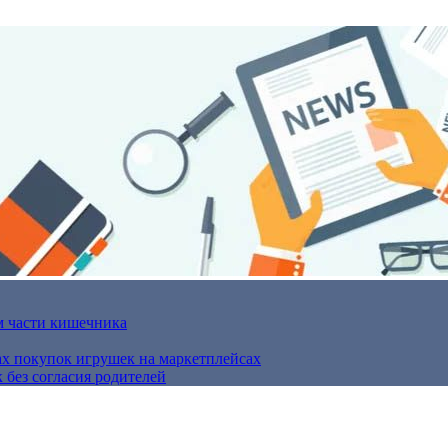
м части кишечника
ах покупок игрушек на маркетплейсах
 без согласия родителей