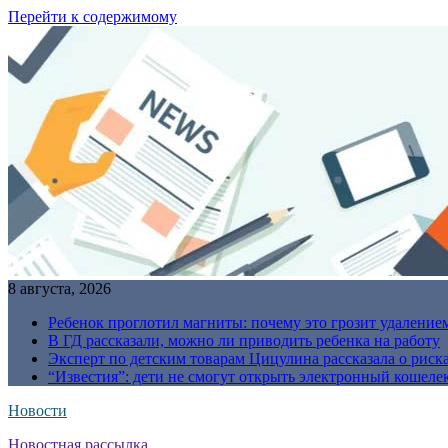
Перейти к содержимому
8 августа, 2026
Ребенок проглотил магниты: почему это грозит удаление
В ГД рассказали, можно ли приводить ребенка на работу
Эксперт по детским товарам Цицулина рассказала о риск
“Известия”: дети не смогут открыть электронный кошелек
Новости
Новостная рассылка