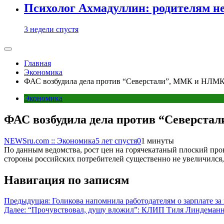
Психолог Ахмадуллин: родителям не 
3 недели спустя
Главная
Экономика
ФАС возбудила дела против “Северстали”, ММК и НЛМК
Экономика
ФАС возбудила дела против “Северста
NEWSru.com :: Экономика
5 лет спустя
0
1 минуты
По данным ведомства, рост цен на горячекатаный плоский прок
стороны российских потребителей существенно не увеличился,
Навигация по записям
Предыдущая:
Голикова напомнила работодателям о зарплате за 
Далее:
“Прочувствовал, душу вложил”: КЛИП Тиля Линдеманна