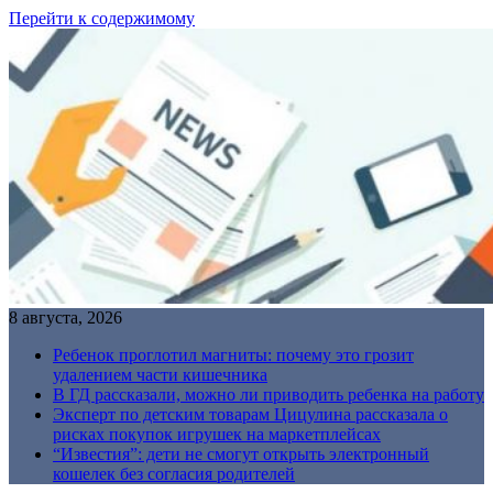
Перейти к содержимому
8 августа, 2026
Ребенок проглотил магниты: почему это грозит
удалением части кишечника
В ГД рассказали, можно ли приводить ребенка на работу
Эксперт по детским товарам Цицулина рассказала о
рисках покупок игрушек на маркетплейсах
“Известия”: дети не смогут открыть электронный
кошелек без согласия родителей