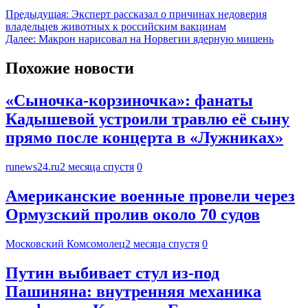
Предыдущая:
Эксперт рассказал о причинах недоверия
владельцев животных к российским вакцинам
Далее:
Макрон нарисовал на Норвегии ядерную мишень
Похожие новости
«Сыночка-корзиночка»: фанаты
Кадышевой устроили травлю её сыну
прямо после концерта в «Лужниках»
runews24.ru
2 месяца спустя
0
Американские военные провели через
Ормузский пролив около 70 судов
Московский Комсомолец
2 месяца спустя
0
Путин выбивает стул из-под
Пашиняна: внутренняя механика