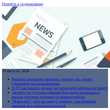
Перейти к содержимому
10 августа, 2026
Ребенок проглотил магниты: почему это грозит
удалением части кишечника
В ГД рассказали, можно ли приводить ребенка на работу
Эксперт по детским товарам Цицулина рассказала о
рисках покупок игрушек на маркетплейсах
“Известия”: дети не смогут открыть электронный
кошелек без согласия родителей