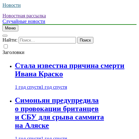
Новости
Новостная рассылка
Случайные новости
Меню
Найти:
Заголовки
Стала известна причина смерти
Ивана Краско
1 год спустя
1 год спустя
Симоньян предупредила
о провокации британцев
и СБУ для срыва саммита
на Аляске
1 год спустя
1 год спустя