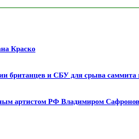
ана Краско
ии британцев и СБУ для срыва саммита 
одным артистом РФ Владимиром Сафроно