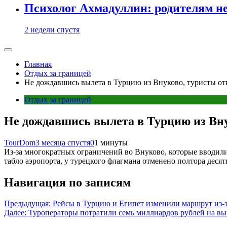
Психолог Ахмадуллин: родителям не 
2 недели спустя
Главная
Отдых за границей
Не дождавшись вылета в Турцию из Внуково, туристы от
Отдых за границей
Не дождавшись вылета в Турцию из Вну
TourDom
3 месяца спустя
0
1 минуты
Из-за многократных ограничений во Внуково, которые вводились
табло аэропорта, у турецкого флагмана отменено полтора деся
Навигация по записям
Предыдущая:
Рейсы в Турцию и Египет изменили маршрут из-з
Далее:
Туроператоры потратили семь миллиардов рублей на вы