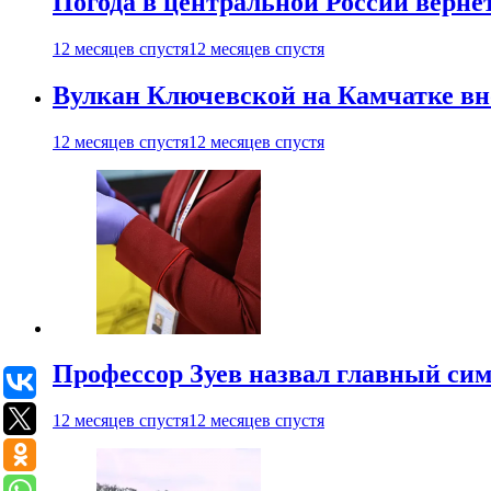
Погода в центральной России верне
12 месяцев спустя
12 месяцев спустя
Вулкан Ключевской на Камчатке вно
12 месяцев спустя
12 месяцев спустя
Профессор Зуев назвал главный си
12 месяцев спустя
12 месяцев спустя