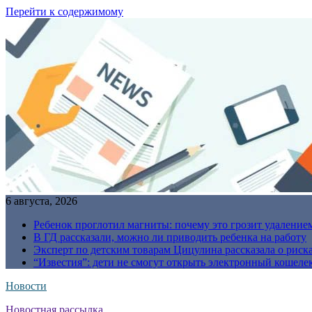
Перейти к содержимому
6 августа, 2026
Ребенок проглотил магниты: почему это грозит удаление
В ГД рассказали, можно ли приводить ребенка на работу
Эксперт по детским товарам Цицулина рассказала о риск
“Известия”: дети не смогут открыть электронный кошелек
Новости
Новостная рассылка