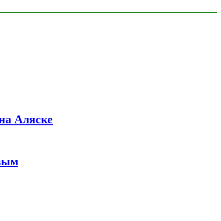
на Аляске
вым