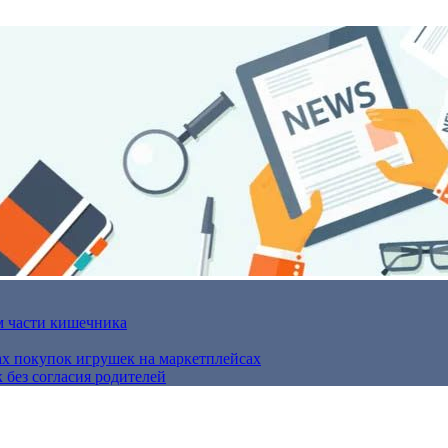
м части кишечника
ах покупок игрушек на маркетплейсах
 без согласия родителей