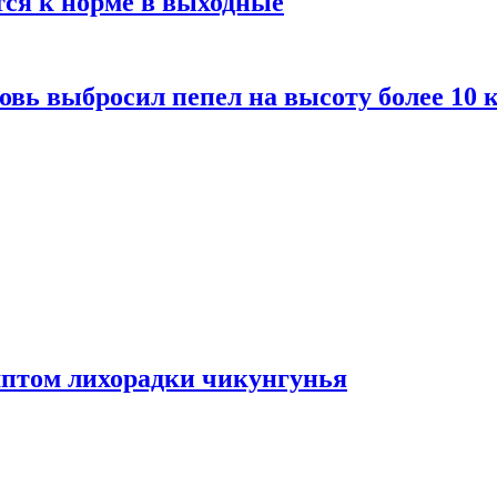
тся к норме в выходные
вь выбросил пепел на высоту более 10 
мптом лихорадки чикунгунья