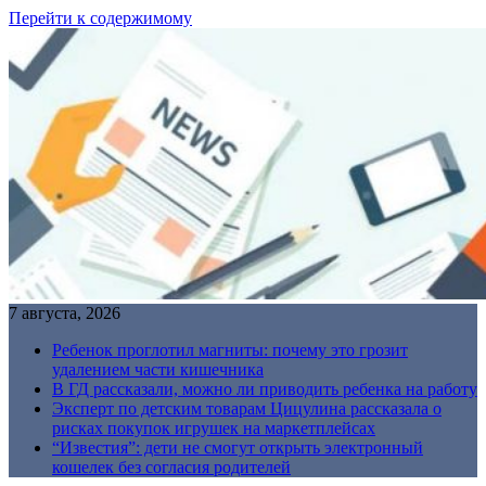
Перейти к содержимому
7 августа, 2026
Ребенок проглотил магниты: почему это грозит
удалением части кишечника
В ГД рассказали, можно ли приводить ребенка на работу
Эксперт по детским товарам Цицулина рассказала о
рисках покупок игрушек на маркетплейсах
“Известия”: дети не смогут открыть электронный
кошелек без согласия родителей