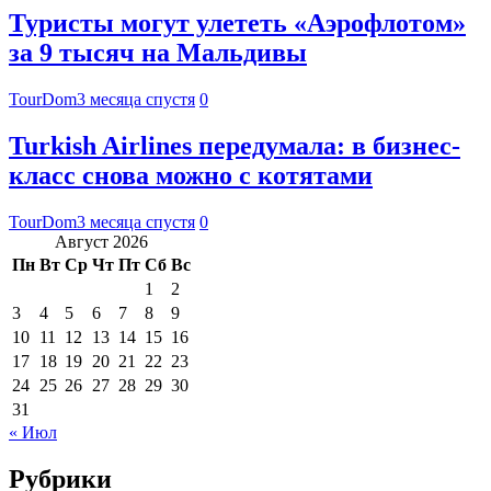
Туристы могут улететь «Аэрофлотом»
за 9 тысяч на Мальдивы
TourDom
3 месяца спустя
0
Turkish Airlines передумала: в бизнес-
класс снова можно с котятами
TourDom
3 месяца спустя
0
Август 2026
Пн
Вт
Ср
Чт
Пт
Сб
Вс
1
2
3
4
5
6
7
8
9
10
11
12
13
14
15
16
17
18
19
20
21
22
23
24
25
26
27
28
29
30
31
« Июл
Рубрики