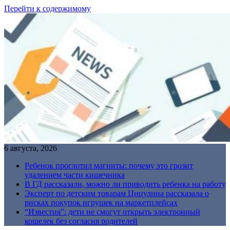
Перейти к содержимому
6 августа, 2026
Ребенок проглотил магниты: почему это грозит
удалением части кишечника
В ГД рассказали, можно ли приводить ребенка на работу
Эксперт по детским товарам Цицулина рассказала о
рисках покупок игрушек на маркетплейсах
“Известия”: дети не смогут открыть электронный
кошелек без согласия родителей