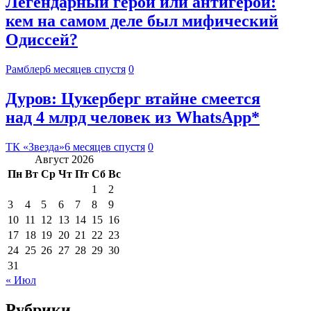
Легендарный герой или антигерой:
кем на самом деле был мифический
Одиссей?
Рамблер
6 месяцев спустя
0
Дуров: Цукерберг втайне смеется
над 4 млрд человек из WhatsApp*
ТК «Звезда»
6 месяцев спустя
0
Август 2026
Пн
Вт
Ср
Чт
Пт
Сб
Вс
1
2
3
4
5
6
7
8
9
10
11
12
13
14
15
16
17
18
19
20
21
22
23
24
25
26
27
28
29
30
31
« Июл
Рубрики