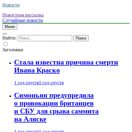
Новости
Новостная рассылка
Случайные новости
Меню
Найти:
Заголовки
Стала известна причина смерти
Ивана Краско
1 год спустя
1 год спустя
Симоньян предупредила
о провокации британцев
и СБУ для срыва саммита
на Аляске
1 год спустя
1 год спустя