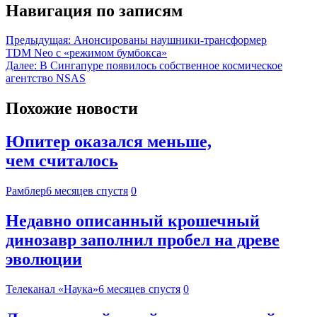
Навигация по записям
Предыдущая:
Анонсированы наушники-трансформер
TDM Neo с «режимом бумбокса»
Далее:
В Сингапуре появилось собственное космическое
агентство NSAS
Похожие новости
Юпитер оказался меньше,
чем считалось
Рамблер
6 месяцев спустя
0
Недавно описанный крошечный
динозавр заполнил пробел на древе
эволюции
Телеканал «Наука»
6 месяцев спустя
0