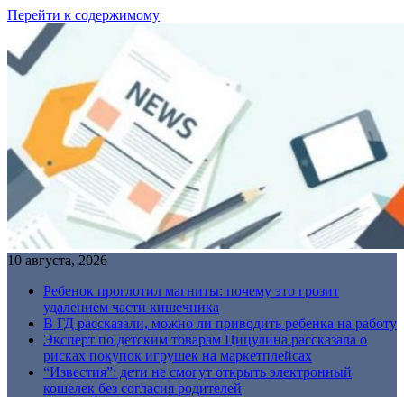
Перейти к содержимому
10 августа, 2026
Ребенок проглотил магниты: почему это грозит
удалением части кишечника
В ГД рассказали, можно ли приводить ребенка на работу
Эксперт по детским товарам Цицулина рассказала о
рисках покупок игрушек на маркетплейсах
“Известия”: дети не смогут открыть электронный
кошелек без согласия родителей