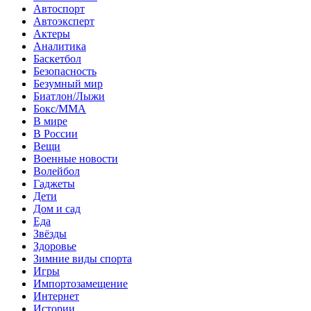
Автоспорт
Автоэксперт
Актеры
Аналитика
Баскетбол
Безопасность
Безумный мир
Биатлон/Лыжи
Бокс/MMA
В мире
В России
Вещи
Военные новости
Волейбол
Гаджеты
Дети
Дом и сад
Еда
Звёзды
Здоровье
Зимние виды спорта
Игры
Импортозамещение
Интернет
Истории