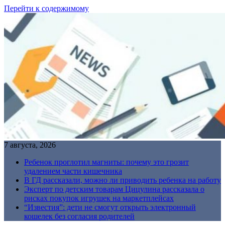
Перейти к содержимому
7 августа, 2026
Ребенок проглотил магниты: почему это грозит
удалением части кишечника
В ГД рассказали, можно ли приводить ребенка на работу
Эксперт по детским товарам Цицулина рассказала о
рисках покупок игрушек на маркетплейсах
“Известия”: дети не смогут открыть электронный
кошелек без согласия родителей