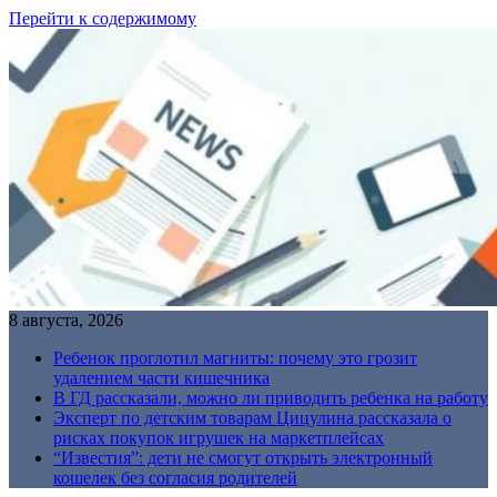
Перейти к содержимому
8 августа, 2026
Ребенок проглотил магниты: почему это грозит
удалением части кишечника
В ГД рассказали, можно ли приводить ребенка на работу
Эксперт по детским товарам Цицулина рассказала о
рисках покупок игрушек на маркетплейсах
“Известия”: дети не смогут открыть электронный
кошелек без согласия родителей