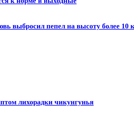
тся к норме в выходные
вь выбросил пепел на высоту более 10 
мптом лихорадки чикунгунья