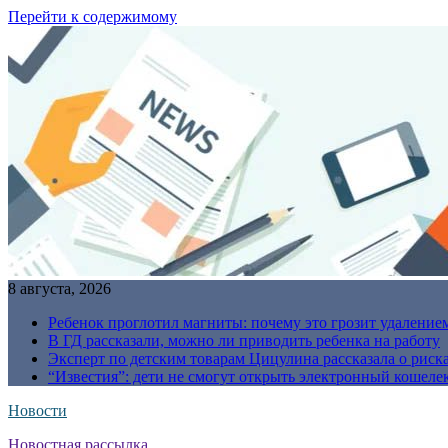
Перейти к содержимому
8 августа, 2026
Ребенок проглотил магниты: почему это грозит удаление
В ГД рассказали, можно ли приводить ребенка на работу
Эксперт по детским товарам Цицулина рассказала о риск
“Известия”: дети не смогут открыть электронный кошелек
Новости
Новостная рассылка