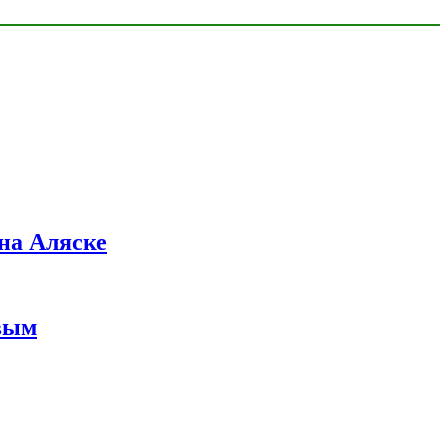
на Аляске
вым