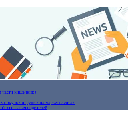
м части кишечника
ах покупок игрушек на маркетплейсах
 без согласия родителей