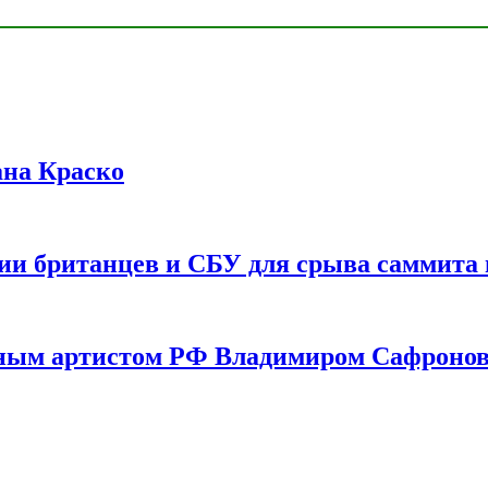
ана Краско
ии британцев и СБУ для срыва саммита 
одным артистом РФ Владимиром Сафроно