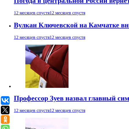
Погода в центральной России верне
12 месяцев спустя
12 месяцев спустя
Вулкан Ключевской на Камчатке вно
12 месяцев спустя
12 месяцев спустя
Профессор Зуев назвал главный си
12 месяцев спустя
12 месяцев спустя