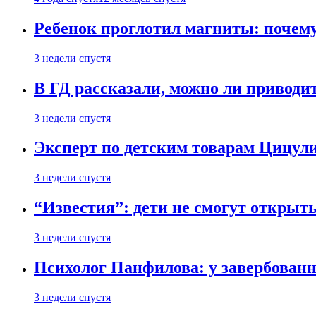
Ребенок проглотил магниты: почему
3 недели спустя
В ГД рассказали, можно ли приводит
3 недели спустя
Эксперт по детским товарам Цицули
3 недели спустя
“Известия”: дети не смогут открыт
3 недели спустя
Психолог Панфилова: у завербованн
3 недели спустя