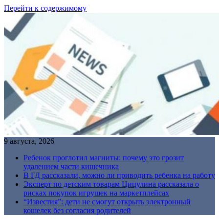
Перейти к содержимому
9 августа, 2026
Ребенок проглотил магниты: почему это грозит
удалением части кишечника
В ГД рассказали, можно ли приводить ребенка на работу
Эксперт по детским товарам Цицулина рассказала о
рисках покупок игрушек на маркетплейсах
“Известия”: дети не смогут открыть электронный
кошелек без согласия родителей