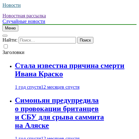
Новости
Новостная рассылка
Случайные новости
Меню
Найти:
Заголовки
Стала известна причина смерти
Ивана Краско
1 год спустя
12 месяцев спустя
Симоньян предупредила
о провокации британцев
и СБУ для срыва саммита
на Аляске
1 год спустя
12 месяцев спустя