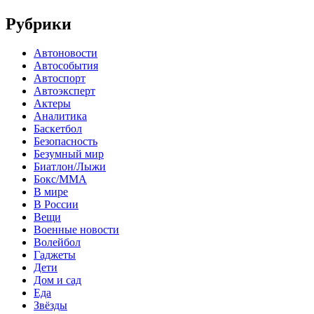
Рубрики
Автоновости
Автособытия
Автоспорт
Автоэксперт
Актеры
Аналитика
Баскетбол
Безопасность
Безумный мир
Биатлон/Лыжи
Бокс/MMA
В мире
В России
Вещи
Военные новости
Волейбол
Гаджеты
Дети
Дом и сад
Еда
Звёзды