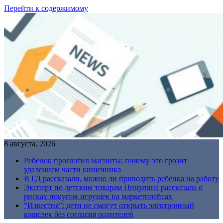
Перейти к содержимому
8 августа, 2026
Ребенок проглотил магниты: почему это грозит
удалением части кишечника
В ГД рассказали, можно ли приводить ребенка на работу
Эксперт по детским товарам Цицулина рассказала о
рисках покупок игрушек на маркетплейсах
“Известия”: дети не смогут открыть электронный
кошелек без согласия родителей