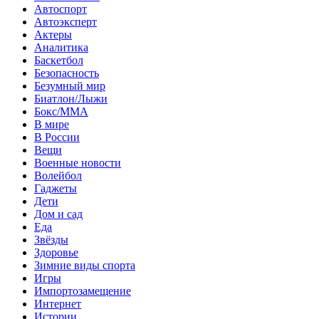
Автоспорт
Автоэксперт
Актеры
Аналитика
Баскетбол
Безопасность
Безумный мир
Биатлон/Лыжи
Бокс/MMA
В мире
В России
Вещи
Военные новости
Волейбол
Гаджеты
Дети
Дом и сад
Еда
Звёзды
Здоровье
Зимние виды спорта
Игры
Импортозамещение
Интернет
Истории