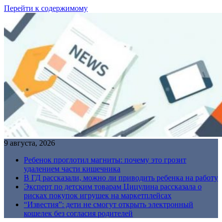
Перейти к содержимому
9 августа, 2026
Ребенок проглотил магниты: почему это грозит
удалением части кишечника
В ГД рассказали, можно ли приводить ребенка на работу
Эксперт по детским товарам Цицулина рассказала о
рисках покупок игрушек на маркетплейсах
“Известия”: дети не смогут открыть электронный
кошелек без согласия родителей