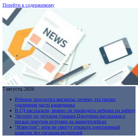
Перейти к содержимому
7 августа, 2026
Ребенок проглотил магниты: почему это грозит
удалением части кишечника
В ГД рассказали, можно ли приводить ребенка на работу
Эксперт по детским товарам Цицулина рассказала о
рисках покупок игрушек на маркетплейсах
“Известия”: дети не смогут открыть электронный
кошелек без согласия родителей