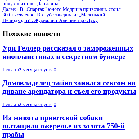
полузащитника Данилина
Далее:
«В „Спартак“ юного Модрича привозили, стоил
300 тысяч евро. В клубе завернули: „Маленький.
Не подходит“. Журналист Алешин про Луку
Похожие новости
Ури Геллер рассказал о замороженных
инопланетянах в секретном бункере
Lenta.ru
2 месяца спустя
0
Домовладелец тайно занялся сексом на
диване арендатора и съел его продукты
Lenta.ru
2 месяца спустя
0
Из живота приютской собаки
вытащили ожерелье из золота 750-й
пробы