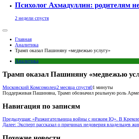
Психолог Ахмадуллин: родителям не 
2 недели спустя
Главная
Аналитика
Трамп оказал Пашиняну «медвежью услугу»
Аналитика
Трамп оказал Пашиняну «медвежью ус
Московский Комсомолец
2 месяца спустя
0
1 минуты
Поддерживая Пашиняна, Трамп обозначил реальную роль Армени
Навигация по записям
Предыдущая:
«Разжигательница войны с низким IQ». В Кремле
Далее:
Эксперт рассказал о причинах недоверия владельцев ж
Похожие новости