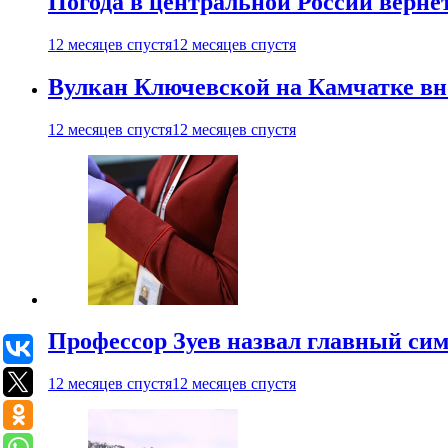
Погода в центральной России верне
12 месяцев спустя
12 месяцев спустя
Вулкан Ключевской на Камчатке вно
12 месяцев спустя
12 месяцев спустя
Профессор Зуев назвал главный си
12 месяцев спустя
12 месяцев спустя