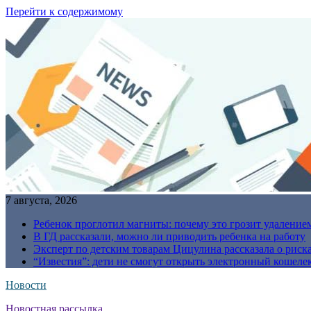
Перейти к содержимому
7 августа, 2026
Ребенок проглотил магниты: почему это грозит удаление
В ГД рассказали, можно ли приводить ребенка на работу
Эксперт по детским товарам Цицулина рассказала о риск
“Известия”: дети не смогут открыть электронный кошелек
Новости
Новостная рассылка