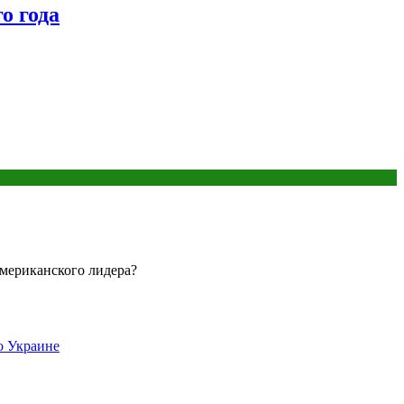
о года
американского лидера?
о Украине