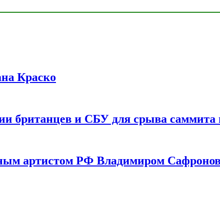
ана Краско
ии британцев и СБУ для срыва саммита 
одным артистом РФ Владимиром Сафроно