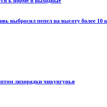
тся к норме в выходные
вь выбросил пепел на высоту более 10 
мптом лихорадки чикунгунья