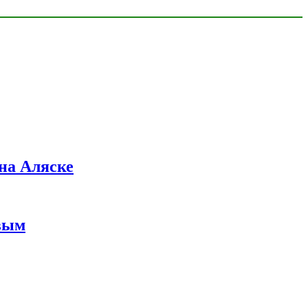
на Аляске
вым