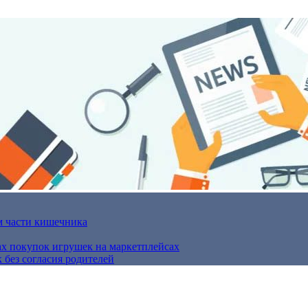
м части кишечника
ах покупок игрушек на маркетплейсах
 без согласия родителей