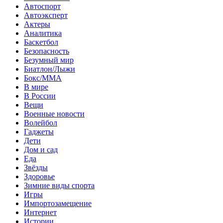
Автоспорт
Автоэксперт
Актеры
Аналитика
Баскетбол
Безопасность
Безумный мир
Биатлон/Лыжи
Бокс/MMA
В мире
В России
Вещи
Военные новости
Волейбол
Гаджеты
Дети
Дом и сад
Еда
Звёзды
Здоровье
Зимние виды спорта
Игры
Импортозамещение
Интернет
Истории