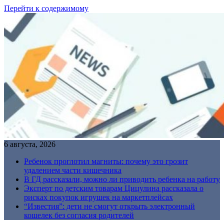
Перейти к содержимому
6 августа, 2026
Ребенок проглотил магниты: почему это грозит
удалением части кишечника
В ГД рассказали, можно ли приводить ребенка на работу
Эксперт по детским товарам Цицулина рассказала о
рисках покупок игрушек на маркетплейсах
“Известия”: дети не смогут открыть электронный
кошелек без согласия родителей