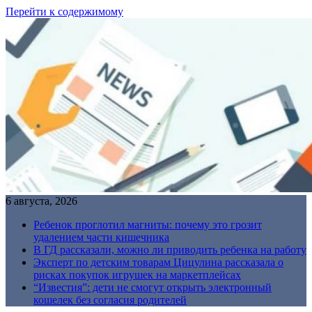
Перейти к содержимому
6 августа, 2026
Ребенок проглотил магниты: почему это грозит
удалением части кишечника
В ГД рассказали, можно ли приводить ребенка на работу
Эксперт по детским товарам Цицулина рассказала о
рисках покупок игрушек на маркетплейсах
“Известия”: дети не смогут открыть электронный
кошелек без согласия родителей