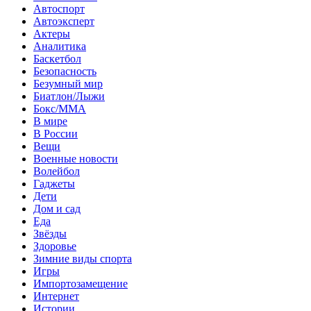
Автоспорт
Автоэксперт
Актеры
Аналитика
Баскетбол
Безопасность
Безумный мир
Биатлон/Лыжи
Бокс/MMA
В мире
В России
Вещи
Военные новости
Волейбол
Гаджеты
Дети
Дом и сад
Еда
Звёзды
Здоровье
Зимние виды спорта
Игры
Импортозамещение
Интернет
Истории