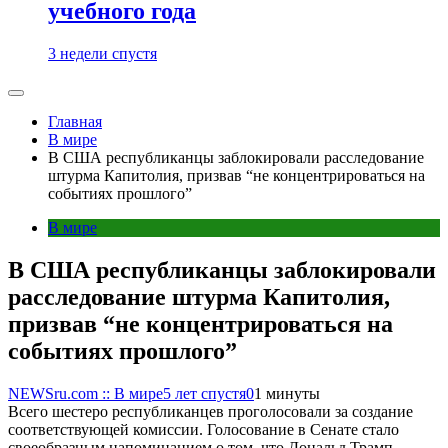
учебного года
3 недели спустя
Главная
В мире
В США республиканцы заблокировали расследование
штурма Капитолия, призвав “не концентрироваться на
событиях прошлого”
В мире
В США республиканцы заблокировали
расследование штурма Капитолия,
призвав “не концентрироваться на
событиях прошлого”
NEWSru.com :: В мире
5 лет спустя
0
1 минуты
Всего шестеро республиканцев проголосовали за создание
соответствующей комиссии. Голосование в Сенате стало
своеобразным напоминанием о том, что Дональд Трамп