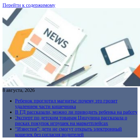
Перейти к содержимому
8 августа, 2026
Ребенок проглотил магниты: почему это грозит
удалением части кишечника
В ГД рассказали, можно ли приводить ребенка на работу
Эксперт по детским товарам Цицулина рассказала о
рисках покупок игрушек на маркетплейсах
“Известия”: дети не смогут открыть электронный
кошелек без согласия родителей