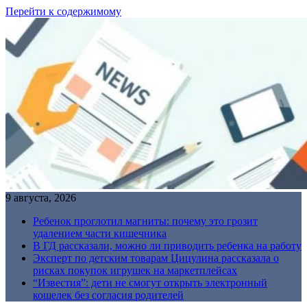
Перейти к содержимому
9 августа, 2026
Ребенок проглотил магниты: почему это грозит
удалением части кишечника
В ГД рассказали, можно ли приводить ребенка на работу
Эксперт по детским товарам Цицулина рассказала о
рисках покупок игрушек на маркетплейсах
“Известия”: дети не смогут открыть электронный
кошелек без согласия родителей