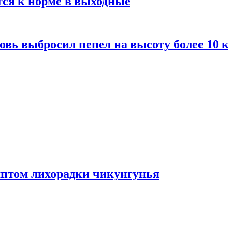
тся к норме в выходные
вь выбросил пепел на высоту более 10 
мптом лихорадки чикунгунья