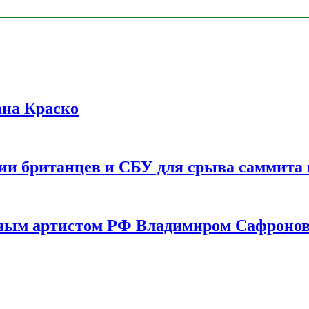
ана Краско
ии британцев и СБУ для срыва саммита 
одным артистом РФ Владимиром Сафроно