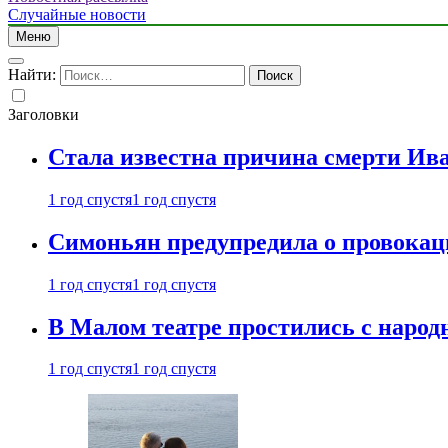
Случайные новости
Меню
Найти:
Заголовки
Стала известна причина смерти Ив
1 год спустя
1 год спустя
Симоньян предупредила о провокац
1 год спустя
1 год спустя
В Малом театре простились с нар
1 год спустя
1 год спустя