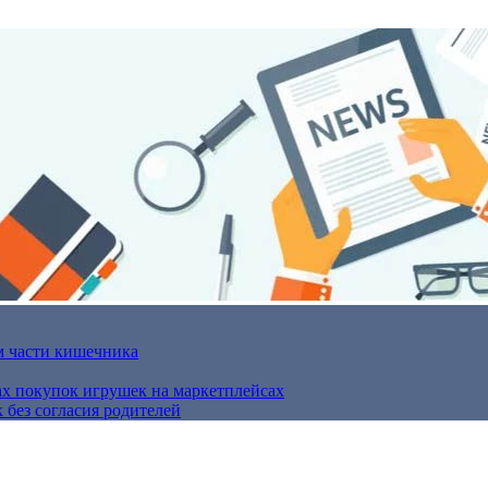
м части кишечника
ах покупок игрушек на маркетплейсах
 без согласия родителей