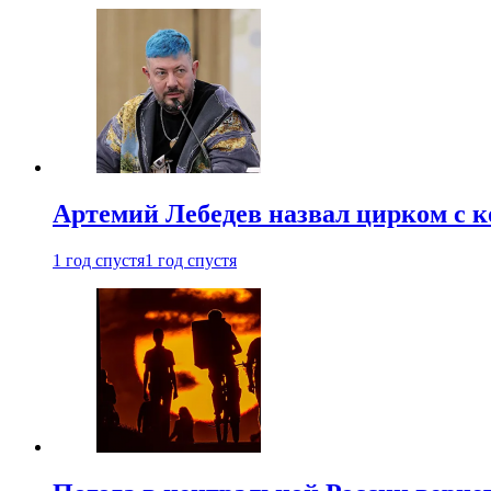
Артемий Лебедев назвал цирком с 
1 год спустя
1 год спустя