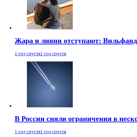
Жара и ливни отступают: Вильфанд
1 год спустя
1 год спустя
В России сняли ограничения в неск
1 год спустя
1 год спустя