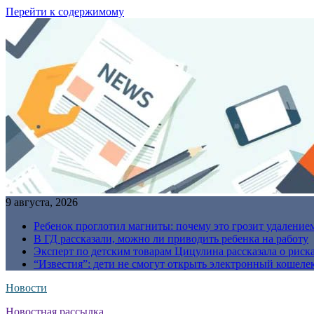
Перейти к содержимому
9 августа, 2026
Ребенок проглотил магниты: почему это грозит удаление
В ГД рассказали, можно ли приводить ребенка на работу
Эксперт по детским товарам Цицулина рассказала о риск
“Известия”: дети не смогут открыть электронный кошелек
Новости
Новостная рассылка