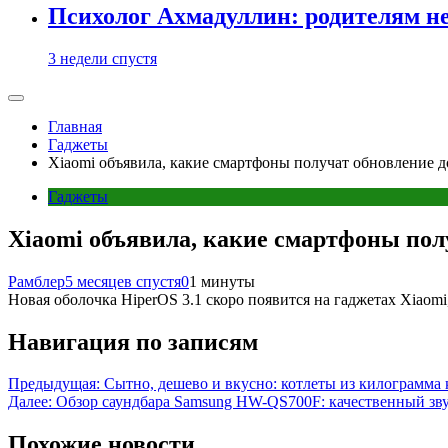
Психолог Ахмадуллин: родителям не 
3 недели спустя
Главная
Гаджеты
Xiaomi объявила, какие смартфоны получат обновление д
Гаджеты
Xiaomi объявила, какие смартфоны полу
Рамблер
5 месяцев спустя
0
1 минуты
Новая оболочка HiperOS 3.1 скоро появится на гаджетах Xiaomi,
Навигация по записям
Предыдущая:
Сытно, дешево и вкусно: котлеты из килограмма
Далее:
Обзор саундбара Samsung HW-QS700F: качественный зву
Похожие новости