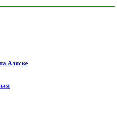
на Аляске
вым