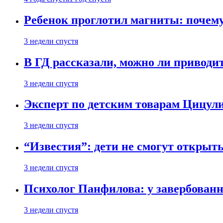
Ребенок проглотил магниты: почему
3 недели спустя
В ГД рассказали, можно ли приводит
3 недели спустя
Эксперт по детским товарам Цицули
3 недели спустя
“Известия”: дети не смогут открыт
3 недели спустя
Психолог Панфилова: у завербованн
3 недели спустя