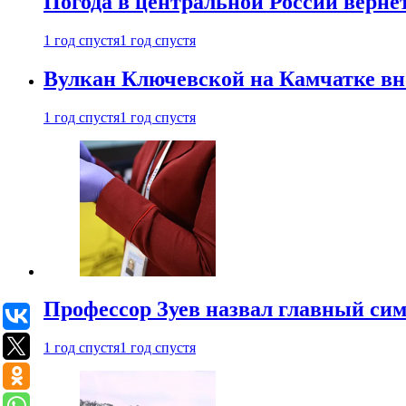
Погода в центральной России верне
1 год спустя
1 год спустя
Вулкан Ключевской на Камчатке вно
1 год спустя
1 год спустя
Профессор Зуев назвал главный си
1 год спустя
1 год спустя